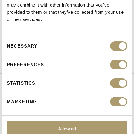
Θέση κερμάτων
Ναι
may combine it with other information that you’ve
provided to them or that they’ve collected from your use
Φύλο
Άνδρας
of their services.
Κατηγορία
Ανδρικά Αξεσουάρ
Season
Basic
Consent
NECESSARY
Selection
PREFERENCES
ΤΡΟΠΟΙ ΑΠΟΣΤΟΛΗΣ
ΠΟΛΙΤΙΚΗ ΕΠΙΣΤΡΟΦΩΝ
STATISTICS
MARKETING
ΕΙΔΑΤΕ ΠΡΟΣΦΑΤΑ
Allow all