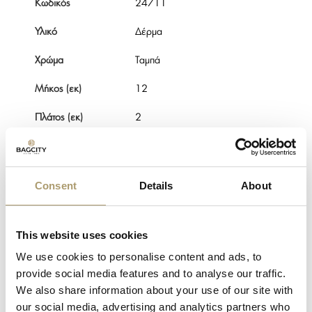
Κωδικός
24711
Υλικό
Δέρμα
Χρώμα
Ταμπά
Μήκος (εκ)
12
Πλάτος (εκ)
2
Ύψος (εκ)
9,5
Εξωτερικές
Μια
Consent
Details
About
θέσεις
Θήκες καρτών
3
This website uses cookies
Διαφανείς θήκες
2
We use cookies to personalise content and ads, to
provide social media features and to analyse our traffic.
Θηκές
2
χαρτονομισμάτων
We also share information about your use of our site with
our social media, advertising and analytics partners who