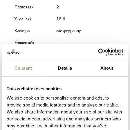
Πλάτος (εκ)
2
Ύψος (εκ)
18,5
Κλείσιμο
Με φερμουάρ
Εσωτερικές
Μία
θέσεις
Θήκες καρτών
10
Consent
Details
About
Θηκές
1
χαρτονομισμάτων
This website uses cookies
Θέση κερμάτων
Ναι
We use cookies to personalise content and ads, to
Προστασία
provide social media features and to analyse our traffic.
κλοπής
Ναι
We also share information about your use of our site with
δεδομένων RFID
our social media, advertising and analytics partners who
may combine it with other information that you’ve
Φύλο
Άνδρας