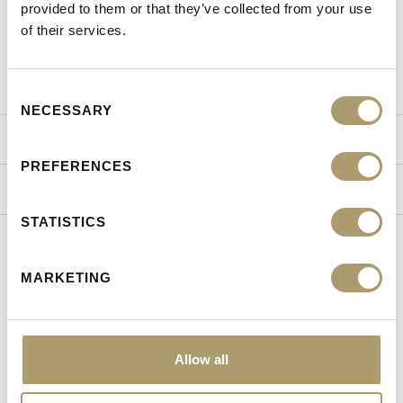
provided to them or that they’ve collected from your use
Κατηγορία
Ανδρικά Αξεσουάρ
of their services.
Season
Basic
Consent
NECESSARY
Selection
ΤΡΟΠΟΙ ΑΠΟΣΤΟΛΗΣ
PREFERENCES
ΠΟΛΙΤΙΚΗ ΕΠΙΣΤΡΟΦΩΝ
STATISTICS
MARKETING
ΕΙΔΑΤΕ ΠΡΟΣΦΑΤΑ
Allow all