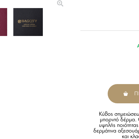
Π
Κύβος σημειώσεω
μπορντό δέρμα. 
υψηλής ποιότητας
δερμάτινα αξεσουά
και κλ