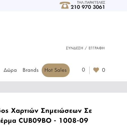
ΤΗΛ.ΠΑΡΑΓΓΕΛΙΕΣ
210 970 3061
ΣΎΝΔΕΣΗ / ΕΓΓΡΑΦΉ
0
Δώρα
Brands
Hot Sales
0
βος Χαρτιών Σημειώσεων Σε
έρμα CUB09BO - 1008-09