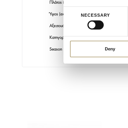
Πλάτος (εκ)
Consent
Ύψος (εκ)
NECESSARY
Selection
Αξεσουάρ Γραφείου
Κατηγορία
Deny
Season