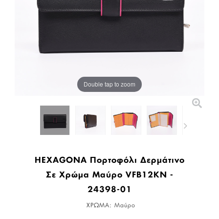
Double tap to zoom
HEXAGONA Πορτοφόλι Δερμάτινο
Σε Χρώμα Μαύρο VFB12KN -
24398-01
ΧΡΩΜΑ:
Μαύρο