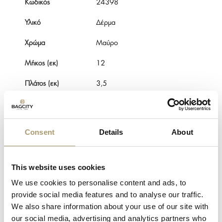
Κωδικός
24398
Υλικό
Δέρμα
Χρώμα
Μαύρο
Μήκος (εκ)
12
Πλάτος (εκ)
3,5
Ύψος (εκ)
19
Εσωτερικές
4
Consent
Details
About
θέσεις
Θήκες καρτών
16
This website uses cookies
Διαφανείς θήκες
2
We use cookies to personalise content and ads, to
provide social media features and to analyse our traffic.
Θηκές
1
χαρτονομισμάτων
We also share information about your use of our site with
our social media, advertising and analytics partners who