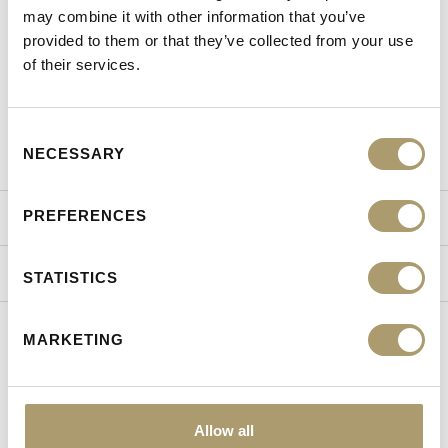
Θέση κερμάτων
Ναι
may combine it with other information that you’ve
provided to them or that they’ve collected from your use
Φύλο
Γυναίκα
of their services.
Κατηγορία
Γυναικεία Αξεσουάρ
Season
Basic
Consent
NECESSARY
Selection
PREFERENCES
ΤΡΟΠΟΙ ΑΠΟΣΤΟΛΗΣ
ΠΟΛΙΤΙΚΗ ΕΠΙΣΤΡΟΦΩΝ
STATISTICS
MARKETING
ΕΙΔΑΤΕ ΠΡΟΣΦΑΤΑ
Allow all