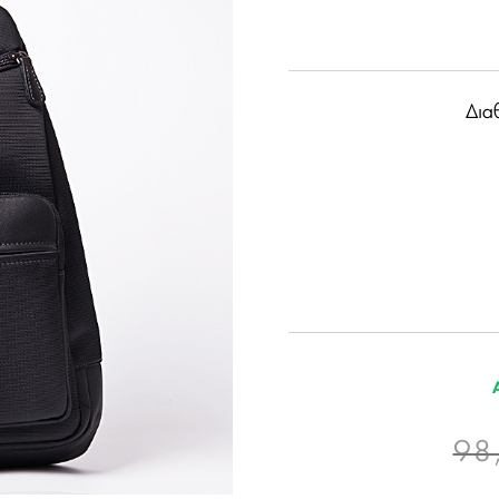
Δια
98