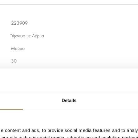
223909
Ύφασμα με Δέρμα
Μαύρο
30
7
43
Με φερμουάρ
Details
Body
1 Κύρια 1 βοηθητική
e content and ads, to provide social media features and to analy
1 κύρια 3 βοηθητικές
 our site with our social media, advertising and analytics partn