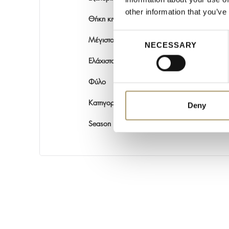
other information that you’ve
Θήκη κινητού - στυλό
Consent
Μέγιστο μήκος κρεμαστού χεριού (εκ)
NECESSARY
Selection
Ελάχιστο μήκος κρεμαστού χεριού (εκ)
Φύλο
Κατηγορία
Deny
Season