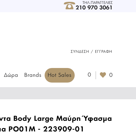
ΤΗΛ.ΠΑΡΑΓΓΕΛΙΕΣ
210 970 3061
ΣΎΝΔΕΣΗ / ΕΓΓΡΑΦΉ
0
Δώρα
Brands
Hot Sales
0
ντα Body Large Μαύρη Ύφασμα
μα PO01M - 223909-01