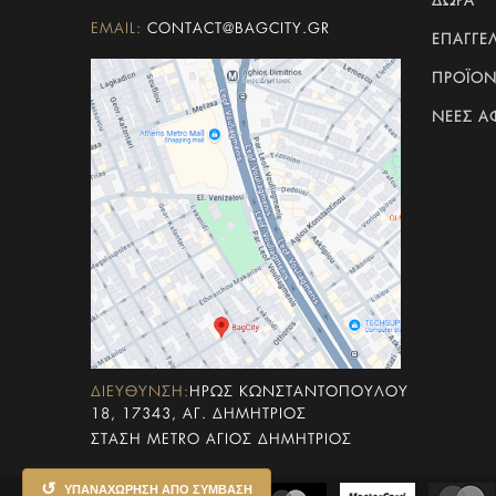
ΔΏΡΑ
EMAIL:
CONTACT@BAGCITY.GR
ΕΠΑΓΓΕ
ΠΡΟΪΟΝ
ΝΈΕΣ ΑΦ
ΔΙΕΥΘΥΝΣΗ:
ΗΡΏΣ ΚΩΝΣΤΑΝΤΟΠΟΎΛΟΥ
18, 17343, ΑΓ. ΔΗΜΉΤΡΙΟΣ
ΣΤΆΣΗ METRO ΆΓΙΟΣ ΔΗΜΉΤΡΙΟΣ
↺
ΥΠΑΝΑΧΏΡΗΣΗ ΑΠΌ ΣΎΜΒΑΣΗ