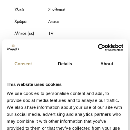
Υλικό
Συνθετικό
Χρώμα
Λευκό
Μήκος (εκ)
19
Πλάτος (εκ)
7.5
Ύψος (εκ)
12.5
Consent
Details
About
Κλείσιμο
Με φερμουάρ
Εσωτερικές
This website uses cookies
1 κύρια 2 βοηθητικές
θέσεις
We use cookies to personalise content and ads, to
Εξωτερικές
provide social media features and to analyse our traffic.
1 κύρια 1 βοηθητική
θέσεις
We also share information about your use of our site with
our social media, advertising and analytics partners who
Φύλο
UNISEX
may combine it with other information that you’ve
provided to them or that they’ve collected from your use
Κατηγορία
Είδη Ταξιδίου