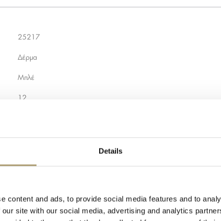
25217
Δέρμα
Μπλέ
12
2
9,5
Details
Μία
Μια
e content and ads, to provide social media features and to analy
6
 our site with our social media, advertising and analytics partn
1