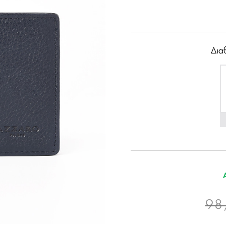
Δια
98