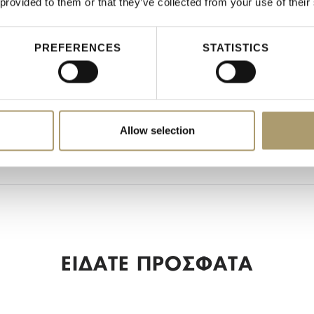
 provided to them or that they’ve collected from your use of their
2
PREFERENCES
STATISTICS
Ναι
Άνδρας
Ανδρικά Αξεσουάρ
Allow selection
Basic
ΕΙΔΑΤΕ ΠΡΟΣΦΑΤΑ